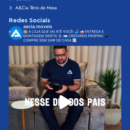
A&Cia Tênis de Mesa
Redes Sociais
aecia.moveis
🏬 A LOJA QUE VAI ATÉ VOCÊ! 🛋️
🚛 ENTREGA E
MONTAGEM GRÁTIS 👨🏽‍🔧
🪪 CREDIÁRIO PRÓPRIO
📱
COMPRE SEM SAIR DE CASA ⤵️