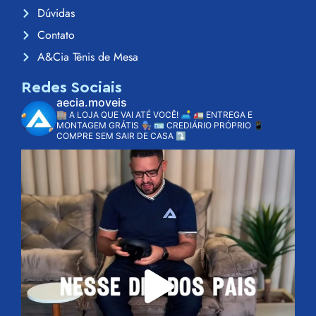
Dúvidas
Contato
A&Cia Tênis de Mesa
Redes Sociais
aecia.moveis
🏬 A LOJA QUE VAI ATÉ VOCÊ! 🛋️
🚛 ENTREGA E
MONTAGEM GRÁTIS 👨🏽‍🔧
🪪 CREDIÁRIO PRÓPRIO
📱
COMPRE SEM SAIR DE CASA ⤵️