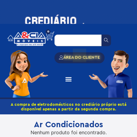
0
ÁREA DO CLIENTE
A compra de eletrodomésticos no crediário próprio está
disponível apenas a partir da segunda compra.
Ar Condicionados
Nenhum produto foi encontrado.