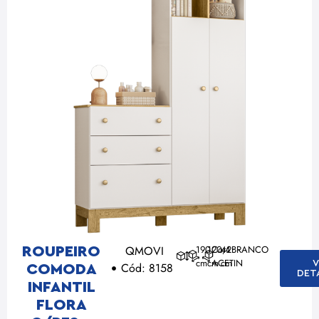
QMOVI
190
120,4
Cor: BRANCO
42
ROUPEIRO
cm
cm
ACETIN
cm
V
Cód: 8158
COMODA
DET
INFANTIL
FLORA