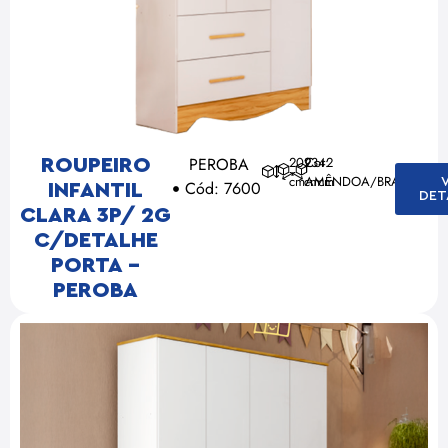
PEROBA
202
93
Cor:
42
ROUPEIRO
cm
cm
AMÊNDOA/BRANCO
cm
Cód: 7600
INFANTIL
DET
CLARA 3P/ 2G
C/DETALHE
PORTA –
PEROBA