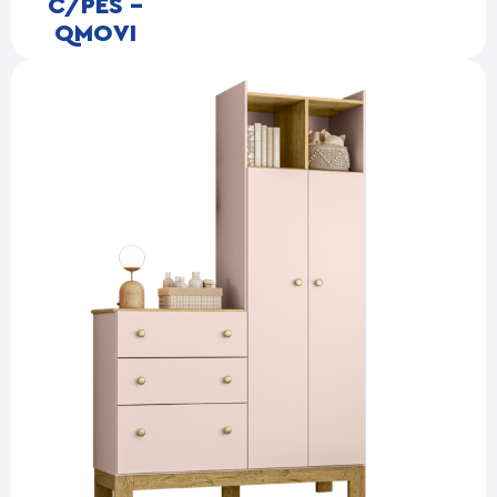
C/PES –
QMOVI