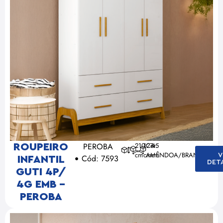
PEROBA
210
127
Cor:
45
ROUPEIRO
cm
cm
AMÊNDOA/BRANCO
cm
V
Cód: 7593
INFANTIL
DET
GUTI 4P/
4G EMB –
PEROBA