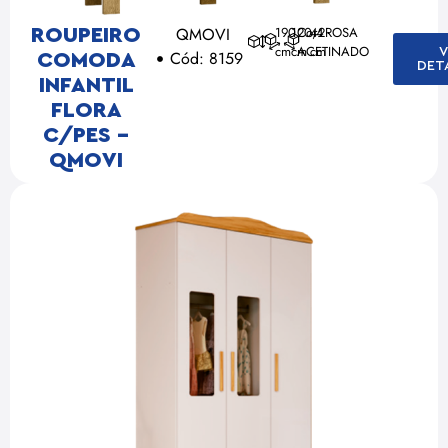
QMOVI
190
120,4
Cor: ROSA
42
ROUPEIRO
cm
cm
ACETINADO
cm
V
Cód: 8159
COMODA
DET
INFANTIL
FLORA
C/PES –
QMOVI