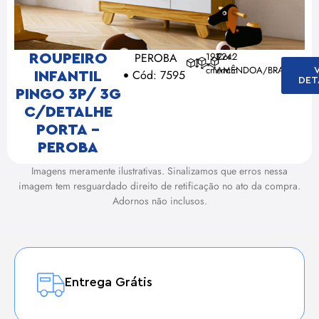
PEROBA
193
92
Cor:
42
ROUPEIRO
cm
cm
AMÊNDOA/BRANCO
cm
Cód: 7595
INFANTIL
DET
PINGO 3P/ 3G
C/DETALHE
PORTA –
PEROBA
Imagens meramente ilustrativas. Sinalizamos que erros nessa
imagem tem resguardado direito de retificação no ato da compra.
Adornos não inclusos.
Entrega Grátis