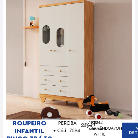
PEROBA
193
92
Cor:
42
ROUPEIRO
cm
cm
AMÊNDOA/OFF
cm
Cód: 7594
INFANTIL
DET
WHITE