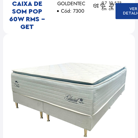
GOLDENTEC
9,7
10,5
23
CAIXA DE
cm
cm
cm
VER
Cód: 7300
SOM POP
DETAL
60W RMS –
GET