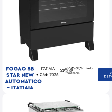
ITATIAIA
86,3
76,3
60,2
Cor: Preto
FOGAO 5B
cm
cm
cm
V
Cód: 7026
STAR NEW
DET
AUTOMATICO
– ITATIAIA