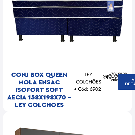
LEY
70
158
198
CONJ BOX QUEEN
cm
cm
cm
V
COLCHÕES
MOLA ENSAC
DET
Cód: 6902
ISOFORT SOFT
AECIA 158X198X70 –
LEY COLCHOES