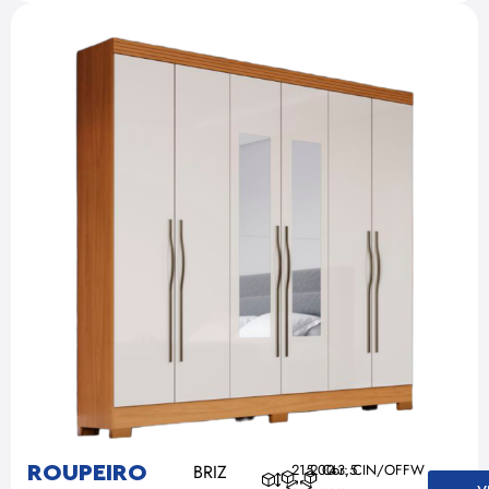
BRIZ
215
200
Cor: CIN/OFFW
43,5
ROUPEIRO