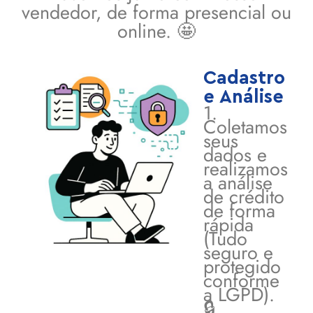
vendedor, de forma presencial ou
online. 🤩
Cadastro
e Análise
1.
Coletamos
seus
dados e
realizamos
a análise
de crédito
de forma
rápida
(Tudo
seguro e
protegido
conforme
a LGPD).
🔒