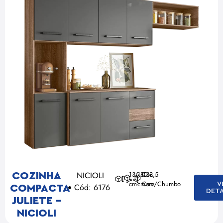
NICIOLI
136
180
Cor:
33,5
COZINHA
cm
cm
Carv/Chumbo
cm
V
Cód: 6176
COMPACTA
DET
JULIETE –
NICIOLI