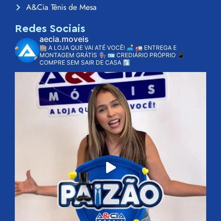
A&Cia Tênis de Mesa
Redes Sociais
aecia.moveis
🏬 A LOJA QUE VAI ATÉ VOCÊ! 🛋️
🚛 ENTREGA E
MONTAGEM GRÁTIS 👨🏽‍🔧
🪪 CREDIÁRIO PRÓPRIO
📱
COMPRE SEM SAIR DE CASA ⤵️