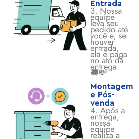
Entrada
3. Nossa
equipe
leva seu
pedido até
você e, se
houver
entrada,
ela é paga
no ato da
entrega.
🚚💸
Montagem
e Pós-
venda
4. Após a
entrega,
nossa
equipe
realiza a