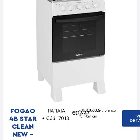
ITATIAIA
86,3
48,3
60,2
Cor: Branco
FOGAO
cm
cm
cm
V
Cód: 7013
4B STAR
DET
CLEAN
NEW –