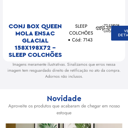
SLEEP
72
158
198
CONJ BOX QUEEN
cm
cm
cm
V
COLCHÕES
MOLA ENSAC
DETA
Cód: 7143
GLACIAL
158X198X72 –
SLEEP COLCHÕES
Imagens meramente ilustrativas. Sinalizamos que erros nessa
imagem tem resguardado direito de retificação no ato da compra.
Adornos não inclusos.
Novidade
Aproveite os produtos que acabaram de chegar em nosso
estoque