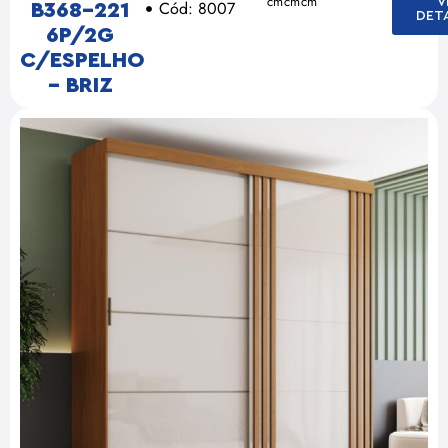
cm
cm
cm
V
Cód: 8007
B368-221
DET
6P/2G
C/ESPELHO
– BRIZ