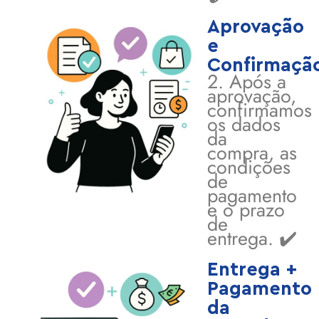
Aprovação
e
Confirmaçã
2. Após a
aprovação,
confirmamos
os dados
da
compra, as
condições
de
pagamento
e o prazo
de
entrega. ✔️
Entrega +
Pagamento
da