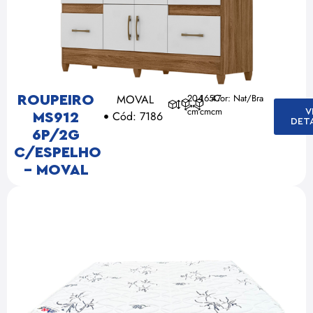
MOVAL
204
165
47
Cor: Nat/Bra
ROUPEIRO
cm
cm
cm
V
Cód: 7186
MS912
DET
6P/2G
C/ESPELHO
– MOVAL