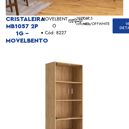
MOVELBENT
181
70
Cor:
37,5
CRISTALEIRA
cm
cm
MEL/OFFWHITE
cm
V
O
MB1057 2P
DET
Cód: 8227
1G –
MOVELBENTO