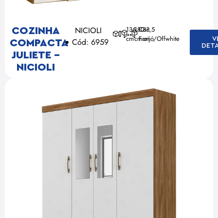
NICIOLI
136
180
Cor:
33,5
COZINHA
cm
cm
Freijó/Offwhite
cm
V
Cód: 6959
COMPACTA
DET
JULIETE –
NICIOLI