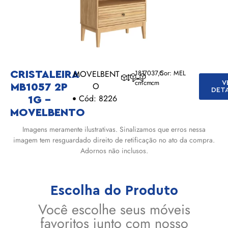
MOVELBENT
181
70
37,5
Cor: MEL
CRISTALEIRA
cm
cm
cm
V
O
MB1057 2P
DET
Cód: 8226
1G –
MOVELBENTO
Imagens meramente ilustrativas. Sinalizamos que erros nessa
imagem tem resguardado direito de retificação no ato da compra.
Adornos não inclusos.
Escolha do Produto
Você escolhe seus móveis
favoritos junto com nosso