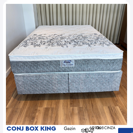
Gazin
65
193
Cor: CINZA
203
CONJ BOX KING