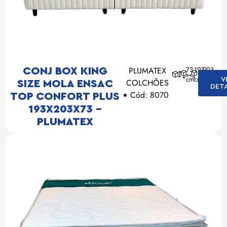
PLUMATEX
73
193
203
CONJ BOX KING
cm
cm
cm
V
COLCHÕES
SIZE MOLA ENSAC
DET
Cód: 8070
TOP CONFORT PLUS
193X203X73 –
PLUMATEX