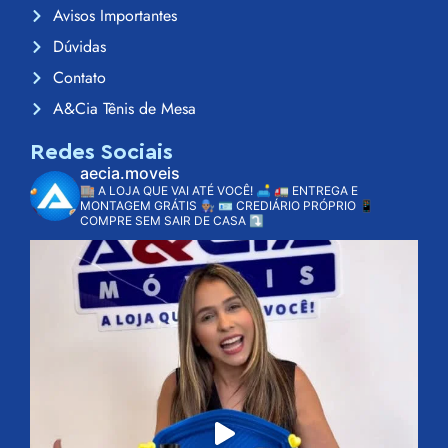
Avisos Importantes
Dúvidas
Contato
A&Cia Tênis de Mesa
Redes Sociais
aecia.moveis
🏬 A LOJA QUE VAI ATÉ VOCÊ! 🛋️
🚛 ENTREGA E
MONTAGEM GRÁTIS 👨🏽‍🔧
🪪 CREDIÁRIO PRÓPRIO
📱
COMPRE SEM SAIR DE CASA ⤵️