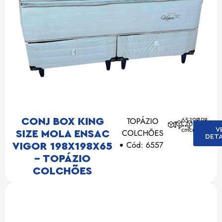
TOPÁZIO
65
198
198
CONJ BOX KING
cm
cm
cm
V
COLCHÕES
SIZE MOLA ENSAC
DET
Cód: 6557
VIGOR 198X198X65
– TOPÁZIO
COLCHÕES