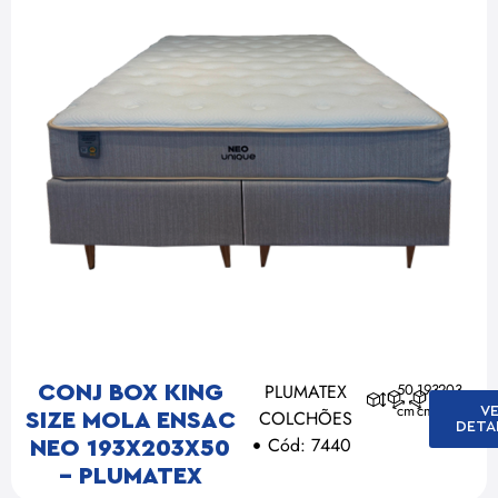
PLUMATEX
50
193
203
CONJ BOX KING
cm
cm
cm
V
COLCHÕES
SIZE MOLA ENSAC
DETA
Cód: 7440
NEO 193X203X50
– PLUMATEX