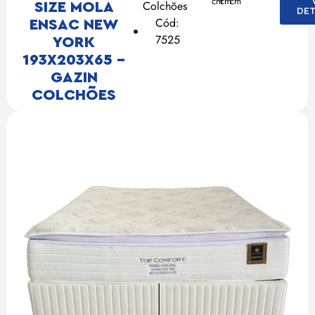
cm
cm
cm
Colchões
SIZE MOLA
DET
Cód:
ENSAC NEW
7525
YORK
193X203X65 –
GAZIN
COLCHÕES