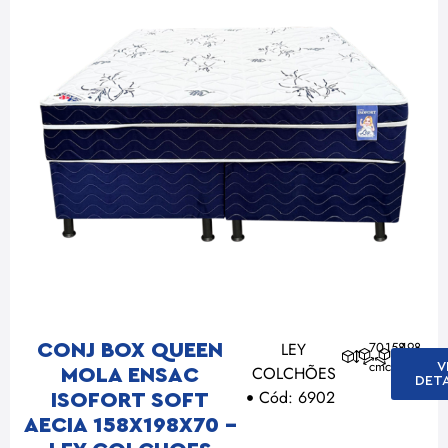
LEY
70
158
198
CONJ BOX QUEEN
cm
cm
cm
V
COLCHÕES
MOLA ENSAC
DET
Cód: 6902
ISOFORT SOFT
AECIA 158X198X70 –