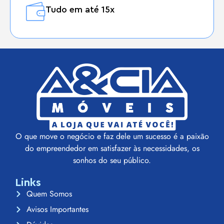
Cód: 7054
C/SAPATEIRA
– ACP
MOVEIS