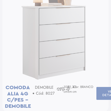
DEMOBILE
109
91,2
45
Cor: BRANCO
COMODA
cm
cm
cm
V
Cód: 8027
ALIA 4G
DETA
C/PES –
DEMOBILE