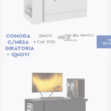
QMOVI
76
91,3
42
Cor: BRANCO
COMODA
cm
cm
cm
V
Cód: 8156
C/MESA
DET
GIRATORIA
– QMOVI