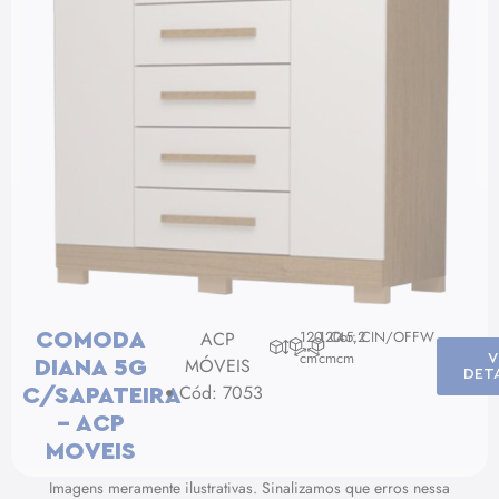
ACP
120
120
Cor: CIN/OFFW
45,2
COMODA
cm
cm
cm
V
MÓVEIS
DIANA 5G
DET
Cód: 7053
C/SAPATEIRA
– ACP
MOVEIS