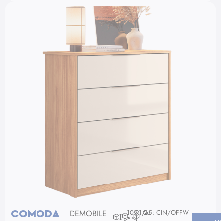
DEMOBILE
109
91,2
Cor: CIN/OFFW
45
COMODA