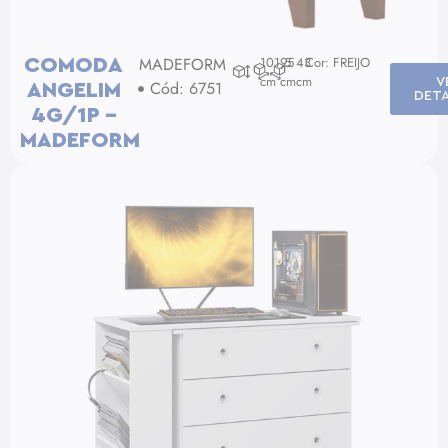
MADEFORM
101,5
95
43
Cor: FREIJO
COMODA
cm
cm
cm
V
Cód: 6751
ANGELIM
DET
4G/1P –
MADEFORM