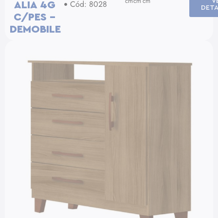
cm
cm
cm
V
Cód: 8028
ALIA 4G
DETA
C/PES –
DEMOBILE