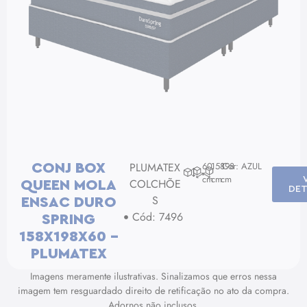
PLUMATEX
60
158
198
Cor: AZUL
CONJ BOX
cm
cm
cm
COLCHÕE
QUEEN MOLA
DET
S
ENSAC DURO
Cód: 7496
SPRING
158X198X60 –
PLUMATEX
Imagens meramente ilustrativas. Sinalizamos que erros nessa
imagem tem resguardado direito de retificação no ato da compra.
Adornos não inclusos.