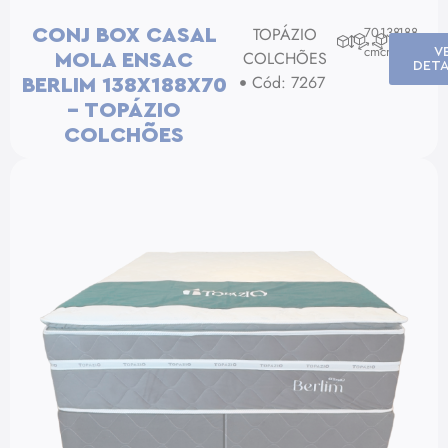
TOPÁZIO
70
138
188
CONJ BOX CASAL
cm
cm
cm
V
COLCHÕES
MOLA ENSAC
DETA
Cód: 7267
BERLIM 138X188X70
– TOPÁZIO
COLCHÕES