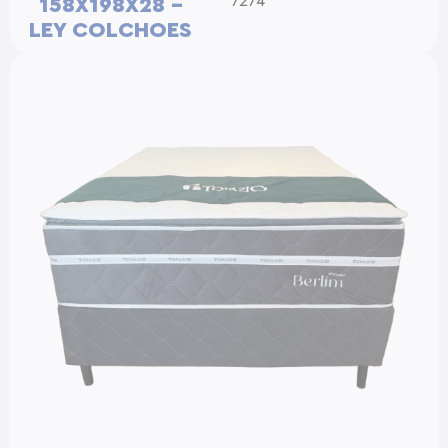
7274
158X198X28 –
LEY COLCHOES