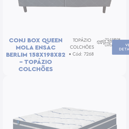
TOPÁZIO
70
158
198
CONJ BOX QUEEN
cm
cm
cm
V
COLCHÕES
MOLA ENSAC
DETA
Cód: 7268
BERLIM 158X198X82
– TOPÁZIO
COLCHÕES