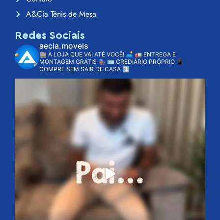
A&Cia Tênis de Mesa
Redes Sociais
aecia.moveis
🏬 A LOJA QUE VAI ATÉ VOCÊ! 🛋️
🚛 ENTREGA E
MONTAGEM GRÁTIS 👨🏽‍🔧
🪪 CREDIÁRIO PRÓPRIO
📱
COMPRE SEM SAIR DE CASA ⤵️