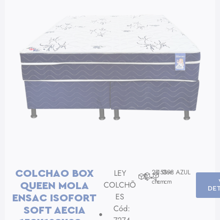
LEY
28
158
Cor: AZUL
198
COLCHAO BOX
cm
cm
cm
COLCHÕ
QUEEN MOLA
DE
ES
ENSAC ISOFORT
Cód:
SOFT AECIA