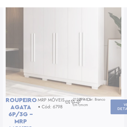
MRP MÓVEIS
213,8
199
46,5
Cor: Branco
ROUPEIRO
cm
cm
cm
V
Cód: 6798
AGATA
DET
6P/3G –
MRP