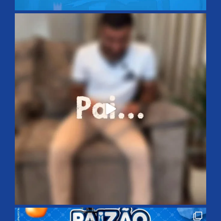
O que move o negócio e faz dele um sucesso é a paixão
do empreendedor em satisfazer às necessidades, os
sonhos do seu público.
Links
Quem Somos
Avisos Importantes
Dúvidas
Contato
A&Cia Tênis de Mesa
Redes Sociais
aecia.moveis
🏬 A LOJA QUE VAI ATÉ VOCÊ! 🛋️
🚛 ENTREGA E
MONTAGEM GRÁTIS 👨🏽‍🔧
🪪 CREDIÁRIO PRÓPRIO
📱
COMPRE SEM SAIR DE CASA ⤵️