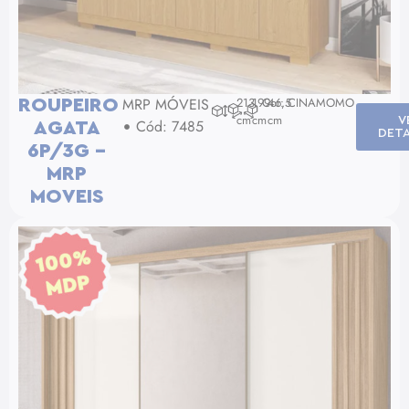
MRP MÓVEIS
213
199
Cor: CINAMOMO
46,5
ROUPEIRO
cm
cm
cm
V
Cód: 7485
AGATA
DET
6P/3G –
MRP
MOVEIS