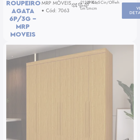
MRP MÓVEIS
213,8
199
Cor: Cin/Offwh
46,5
ROUPEIRO
cm
cm
cm
V
Cód: 7063
AGATA
DET
6P/3G –
MRP
MOVEIS