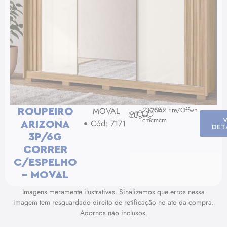
MOVAL
230
260
Cor: Fre/Offwh
52
ROUPEIRO
cm
cm
cm
Cód: 7171
ARIZONA
DET
3P/6G
CORRER
C/ESPELHO
– MOVAL