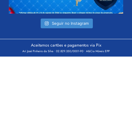
Seguir no Instagram
Aceitamos cartões e pagamentos via Pix
Ari José Pinheiro da Silva • 02.829.350/0001-90 • A&Cia Móveis EPP