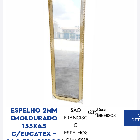
SÃO
155
Cor:
45
ESPELHO 2MM
cm
DIVERSOS
cm
FRANCISC
EMOLDURADO
DET
O
155X45
ESPELHOS
C/EUCATEX –