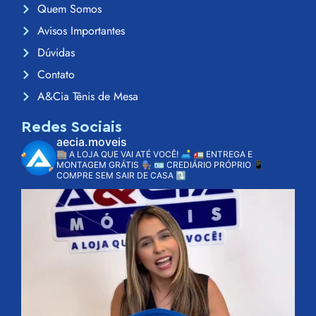
Quem Somos
Avisos Importantes
Dúvidas
Contato
A&Cia Tênis de Mesa
Redes Sociais
aecia.moveis
🏬 A LOJA QUE VAI ATÉ VOCÊ! 🛋️
🚛 ENTREGA E
MONTAGEM GRÁTIS 👨🏽‍🔧
🪪 CREDIÁRIO PRÓPRIO
📱
COMPRE SEM SAIR DE CASA ⤵️