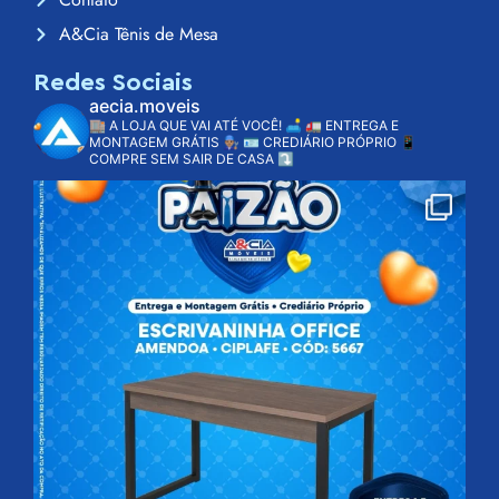
A&Cia Tênis de Mesa
Redes Sociais
aecia.moveis
🏬 A LOJA QUE VAI ATÉ VOCÊ! 🛋️
🚛 ENTREGA E
MONTAGEM GRÁTIS 👨🏽‍🔧
🪪 CREDIÁRIO PRÓPRIO
📱
COMPRE SEM SAIR DE CASA ⤵️