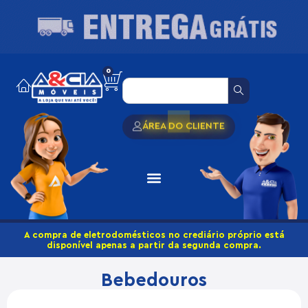
0
ÁREA DO CLIENTE
A compra de eletrodomésticos no crediário próprio está
disponível apenas a partir da segunda compra.
Bebedouros