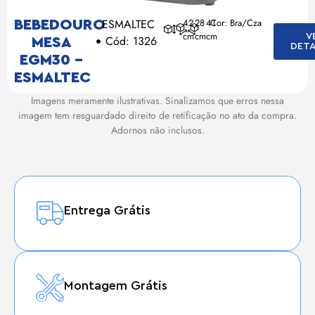
ESMALTEC
42
28
41
Cor: Bra/Cza
BEBEDOURO
cm
cm
cm
V
Cód: 1326
MESA
DETA
EGM30 –
ESMALTEC
Imagens meramente ilustrativas. Sinalizamos que erros nessa
imagem tem resguardado direito de retificação no ato da compra.
Adornos não inclusos.
Entrega Grátis
Montagem Grátis