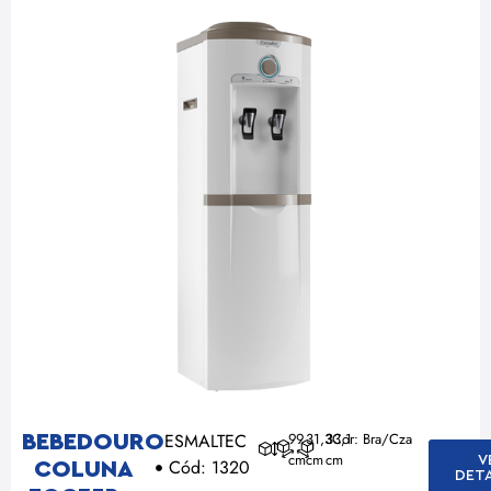
ESMALTEC
99
31,3
33,1
Cor: Bra/Cza
BEBEDOURO
cm
cm
cm
V
Cód: 1320
COLUNA
DET