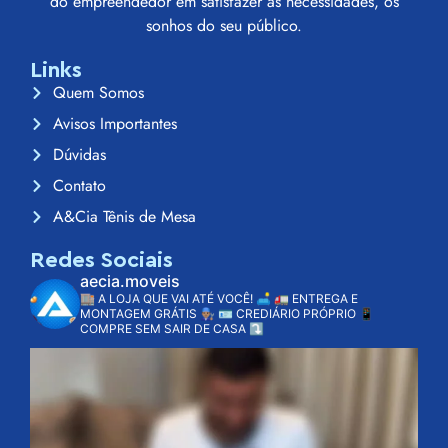
do empreendedor em satisfazer às necessidades, os
sonhos do seu público.
Links
Quem Somos
Avisos Importantes
Dúvidas
Contato
A&Cia Tênis de Mesa
Redes Sociais
aecia.moveis
🏬 A LOJA QUE VAI ATÉ VOCÊ! 🛋️
🚛 ENTREGA E
MONTAGEM GRÁTIS 👨🏽‍🔧
🪪 CREDIÁRIO PRÓPRIO
📱
COMPRE SEM SAIR DE CASA ⤵️