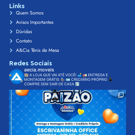
Links
Quem Somos
Avisos Importantes
Dúvidas
Contato
A&Cia Tênis de Mesa
Redes Sociais
aecia.moveis
🏬 A LOJA QUE VAI ATÉ VOCÊ! 🛋️
🚛 ENTREGA E
MONTAGEM GRÁTIS 👨🏽‍🔧
🪪 CREDIÁRIO PRÓPRIO
📱
COMPRE SEM SAIR DE CASA ⤵️