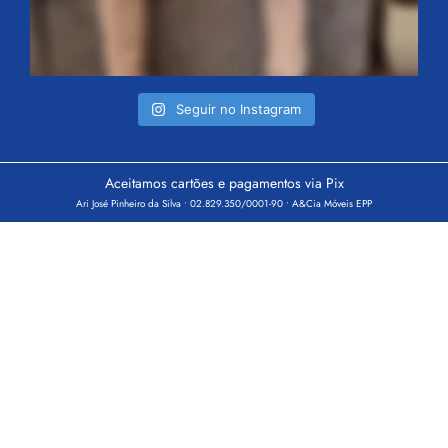
Seguir no Instagram
Aceitamos cartões e pagamentos via Pix
Ari José Pinheiro da Silva • 02.829.350/0001-90 • A&Cia Móveis EPP