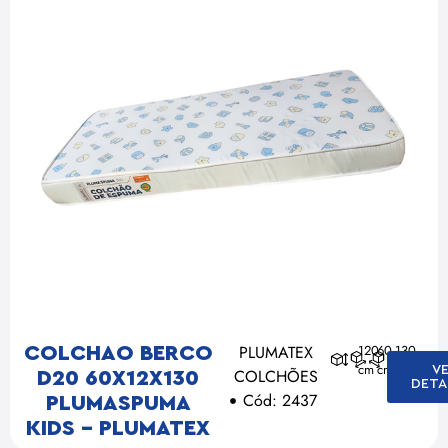
PLUMATEX
120
60
130
COLCHAO BERCO
cm
cm
cm
V
COLCHÕES
D20 60X12X130
DETA
Cód: 2437
PLUMASPUMA
KIDS – PLUMATEX