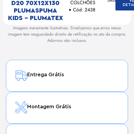
cm
cm
cm
V
COLCHÕES
D20 70X12X130
DETA
Cód: 2438
PLUMASPUMA
KIDS – PLUMATEX
Imagens meramente ilustrativas. Sinalizamos que erros nessa
imagem tem resguardado direito de retificação no ato da compra.
Adornos não inclusos.
Entrega Grátis
Montagem Grátis