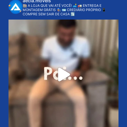
aecia.moveis
🏬 A LOJA QUE VAI ATÉ VOCÊ! 🛋️
🚛 ENTREGA E
MONTAGEM GRÁTIS 👨🏽‍🔧
🪪 CREDIÁRIO PRÓPRIO
📱
COMPRE SEM SAIR DE CASA ⤵️