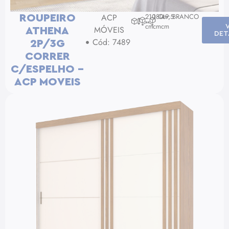
ACP
210
180
Cor: BRANCO
49,5
ROUPEIRO
cm
cm
cm
MÓVEIS
ATHENA
DET
Cód: 7489
2P/3G
CORRER
C/ESPELHO –
ACP MOVEIS