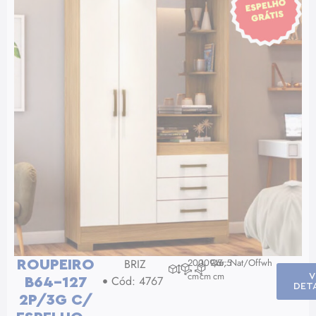
BRIZ
200
109,5
Cor: Nat/Offwh
46,5
ROUPEIRO
cm
cm
cm
V
Cód: 4767
B64-127
DET
2P/3G C/