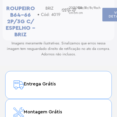
BRIZ
200
109,5
Cor: Br/Br/Rsch
46,5
ROUPEIRO
cm
cm
cm
V
Cód: 4019
B64-66
DET
2P/3G C/
ESPELHO –
BRIZ