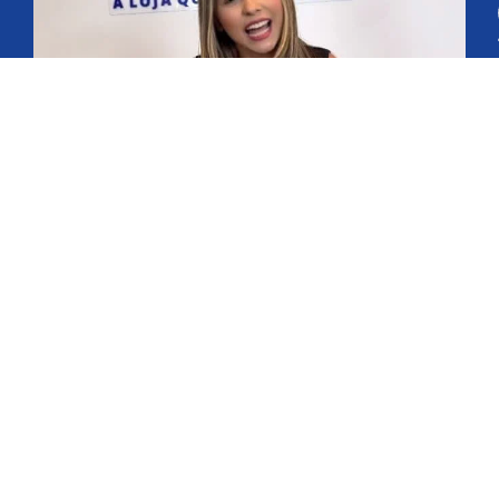
Adornos não inclusos.
Entrega Grátis
Montagem Grátis
Crediário Próprio