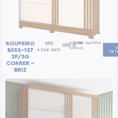
BRIZ
215
199,5
Cor: Nat/Offwh
48
ROUPEIRO
cm
cm
cm
V
Cód: 6414
B352-127
DET
2P/3G
CORRER –
BRIZ