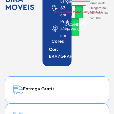
Largura:
erros nesta
MOVEIS
83
imagem no
momento da
ADICIONAR PARA ORÇAMENTO
cm
compra.
Profundidade:
ORÇAMENTO
42
VIA WHATS
cm
Cores
Cor:
BRA/GRAF
Entrega Grátis