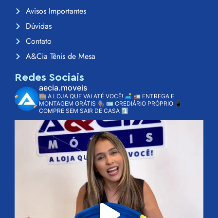
Avisos Importantes
Dúvidas
Contato
A&Cia Tênis de Mesa
Redes Sociais
aecia.moveis
🏬 A LOJA QUE VAI ATÉ VOCÊ! 🛋️
🚛 ENTREGA E
MONTAGEM GRÁTIS 👨🏽‍🔧
🪪 CREDIÁRIO PRÓPRIO
📱
COMPRE SEM SAIR DE CASA ⤵️