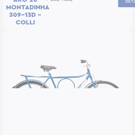
DET
MONTADINHA
309-13D –
COLLI