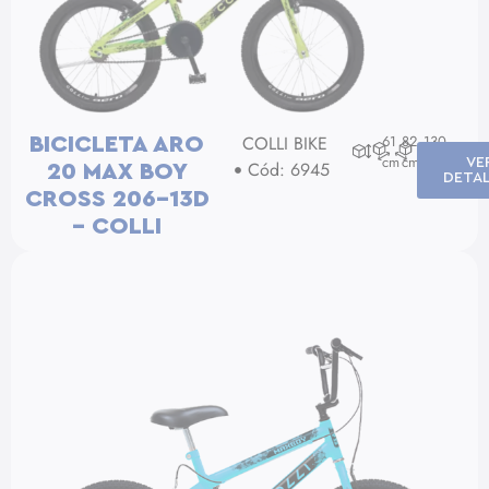
COLLI BIKE
61
82
130
BICICLETA ARO
cm
cm
cm
VE
Cód: 6945
20 MAX BOY
DETA
CROSS 206-13D
– COLLI