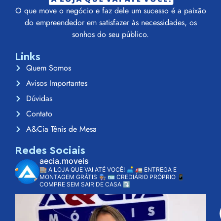
O que move o negócio e faz dele um sucesso é a paixão
do empreendedor em satisfazer às necessidades, os
sonhos do seu público.
Links
Quem Somos
Avisos Importantes
Dúvidas
Contato
A&Cia Tênis de Mesa
Redes Sociais
aecia.moveis
🏬 A LOJA QUE VAI ATÉ VOCÊ! 🛋️
🚛 ENTREGA E
MONTAGEM GRÁTIS 👨🏽‍🔧
🪪 CREDIÁRIO PRÓPRIO
📱
COMPRE SEM SAIR DE CASA ⤵️