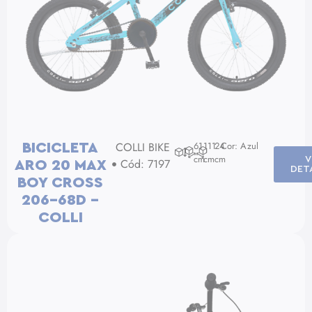
COLLI BIKE
61
111
24
Cor: Azul
BICICLETA
cm
cm
cm
V
Cód: 7197
ARO 20 MAX
DET
BOY CROSS
206-68D –
COLLI