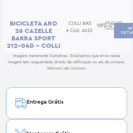
COLLI BIKE
95
70
150
BICICLETA ARO
cm
cm
cm
VE
Cód: 4633
26 CAZELLE
DETA
BARRA SPORT
212-04D – COLLI
Imagens meramente ilustrativas. Sinalizamos que erros nessa
imagem tem resguardado direito de retificação no ato da compra.
Adornos não inclusos.
Entrega Grátis