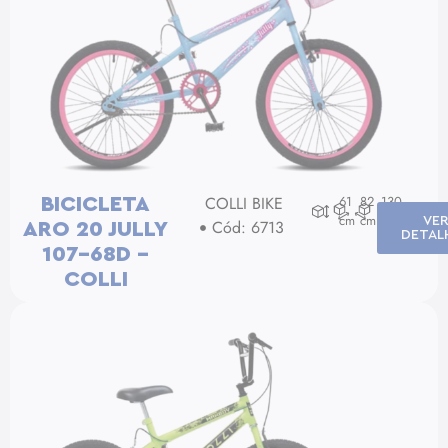
COLLI BIKE
61
82
130
BICICLETA
cm
cm
cm
VE
Cód: 6713
ARO 20 JULLY
DETAL
107-68D –
COLLI