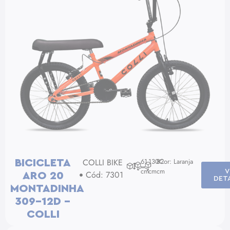
COLLI BIKE
61
130
82
Cor: Laranja
BICICLETA
cm
cm
cm
V
Cód: 7301
ARO 20
DET
MONTADINHA
309-12D –
COLLI