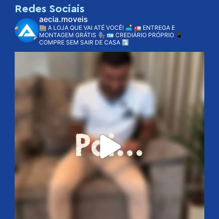
Redes Sociais
aecia.moveis
🏬 A LOJA QUE VAI ATÉ VOCÊ! 🛋️
🚛 ENTREGA E
MONTAGEM GRÁTIS 👨🏽‍🔧
🪪 CREDIÁRIO PRÓPRIO
📱
COMPRE SEM SAIR DE CASA ⤵️