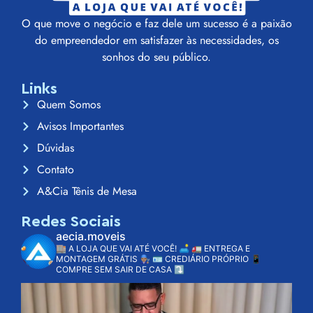
O que move o negócio e faz dele um sucesso é a paixão
do empreendedor em satisfazer às necessidades, os
sonhos do seu público.
Links
Quem Somos
Avisos Importantes
Dúvidas
Contato
A&Cia Tênis de Mesa
Redes Sociais
aecia.moveis
🏬 A LOJA QUE VAI ATÉ VOCÊ! 🛋️
🚛 ENTREGA E
MONTAGEM GRÁTIS 👨🏽‍🔧
🪪 CREDIÁRIO PRÓPRIO
📱
COMPRE SEM SAIR DE CASA ⤵️