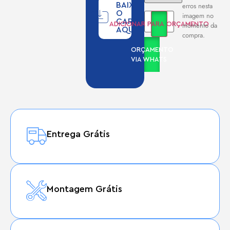
BAIXE
erros nesta
O
imagem no
CARD
momento da
ADICIONAR PARA ORÇAMENTO
AQUI
compra.
ORÇAMENTO
VIA WHATS
Entrega Grátis
Montagem Grátis