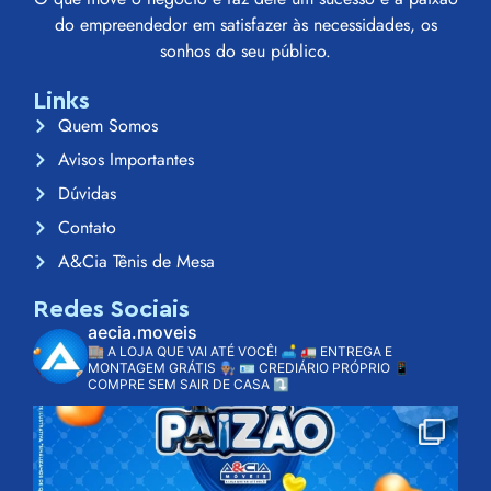
do empreendedor em satisfazer às necessidades, os
sonhos do seu público.
Links
Quem Somos
Avisos Importantes
Dúvidas
Contato
A&Cia Tênis de Mesa
Redes Sociais
aecia.moveis
🏬 A LOJA QUE VAI ATÉ VOCÊ! 🛋️
🚛 ENTREGA E
MONTAGEM GRÁTIS 👨🏽‍🔧
🪪 CREDIÁRIO PRÓPRIO
📱
COMPRE SEM SAIR DE CASA ⤵️