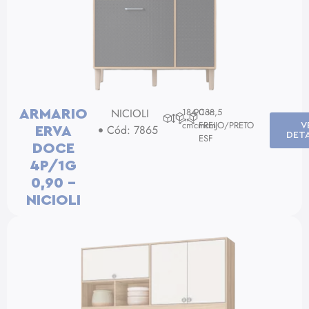
NICIOLI
184
90
Cor:
38,5
ARMARIO
cm
cm
FREIJO/PRETO
cm
V
Cód: 7865
ERVA
DET
ESF
DOCE
4P/1G
0,90 –
NICIOLI