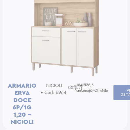
NICIOLI
184
120
Cor:
38,5
ARMARIO
cm
cm
Freijó/Offwhite
cm
V
Cód: 6964
ERVA
DET
DOCE
6P/1G
1,20 –
NICIOLI