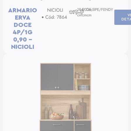
NICIOLI
184
90
Cor: IPE/FENDY
38,5
ARMARIO
cm
cm
cm
V
Cód: 7864
ERVA
DET
DOCE
4P/1G
0,90 –
NICIOLI