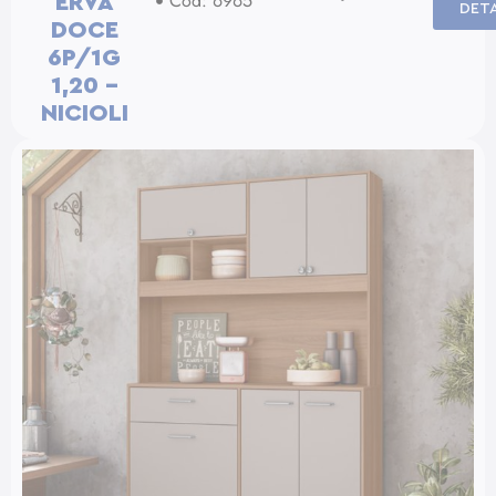
Cód: 6965
ERVA
DET
DOCE
6P/1G
1,20 –
NICIOLI