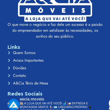
O que move o negócio e faz dele um sucesso é a paixão
do empreendedor em satisfazer às necessidades, os
sonhos do seu público.
Links
Quem Somos
Avisos Importantes
Dúvidas
Contato
A&Cia Tênis de Mesa
Redes Sociais
aecia.moveis
🏬 A LOJA QUE VAI ATÉ VOCÊ! 🛋️
🚛 ENTREGA E
MONTAGEM GRÁTIS 👨🏽‍🔧
🪪 CREDIÁRIO PRÓPRIO
📱