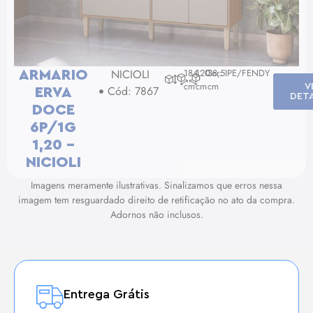
NICIOLI
184
120
Cor: IPE/FENDY
38,5
ARMARIO
cm
cm
cm
V
Cód: 7867
ERVA
DET
DOCE
6P/1G
1,20 –
NICIOLI
Imagens meramente ilustrativas. Sinalizamos que erros nessa
imagem tem resguardado direito de retificação no ato da compra.
Adornos não inclusos.
Entrega Grátis