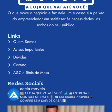
O que move o negócio e faz dele um sucesso é a paixão
do empreendedor em satisfazer às necessidades, os
sonhos do seu público.
Links
Quem Somos
Avisos Importantes
Dúvidas
Contato
A&Cia Tênis de Mesa
Redes Sociais
aecia.moveis
🏬 A LOJA QUE VAI ATÉ VOCÊ! 🛋️
🚛 ENTREGA E
MONTAGEM GRÁTIS 👨🏽‍🔧
🪪 CREDIÁRIO PRÓPRIO
📱
COMPRE SEM SAIR DE CASA ⤵️