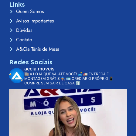
Links
Quem Somos
Avisos Importantes
Dúvidas
Contato
A&Cia Tênis de Mesa
Redes Sociais
aecia.moveis
🏬 A LOJA QUE VAI ATÉ VOCÊ! 🛋️
🚛 ENTREGA E
MONTAGEM GRÁTIS 👨🏽‍🔧
🪪 CREDIÁRIO PRÓPRIO
📱
COMPRE SEM SAIR DE CASA ⤵️