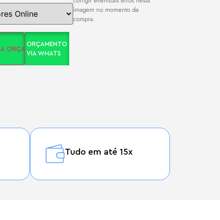
corrigir eventuais erros nesta
imagem no momento da
compra.
ORÇAMENTO
ARA ORÇAMENTO
VIA WHATS
Tudo em até 15x