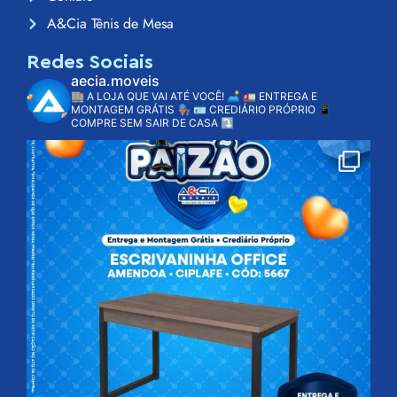
A&Cia Tênis de Mesa
Redes Sociais
aecia.moveis
🏬 A LOJA QUE VAI ATÉ VOCÊ! 🛋️
🚛 ENTREGA E
MONTAGEM GRÁTIS 👨🏽‍🔧
🪪 CREDIÁRIO PRÓPRIO
📱
COMPRE SEM SAIR DE CASA ⤵️