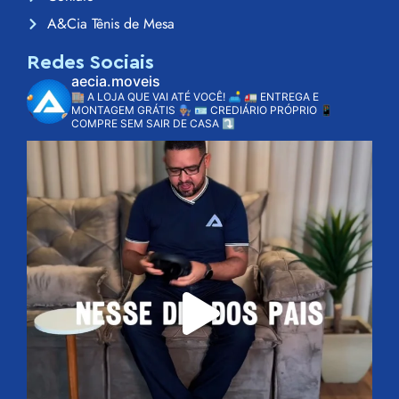
A&Cia Tênis de Mesa
Redes Sociais
aecia.moveis
🏬 A LOJA QUE VAI ATÉ VOCÊ! 🛋️
🚛 ENTREGA E
MONTAGEM GRÁTIS 👨🏽‍🔧
🪪 CREDIÁRIO PRÓPRIO
📱
COMPRE SEM SAIR DE CASA ⤵️