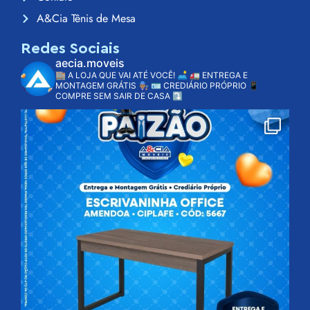
A&Cia Tênis de Mesa
Redes Sociais
aecia.moveis
🏬 A LOJA QUE VAI ATÉ VOCÊ! 🛋️
🚛 ENTREGA E
MONTAGEM GRÁTIS 👨🏽‍🔧
🪪 CREDIÁRIO PRÓPRIO
📱
COMPRE SEM SAIR DE CASA ⤵️