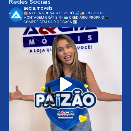
Redes Sociais
aecia.moveis
🏬 A LOJA QUE VAI ATÉ VOCÊ! 🛋️
🚛 ENTREGA E
MONTAGEM GRÁTIS 👨🏽‍🔧
🪪 CREDIÁRIO PRÓPRIO
📱
COMPRE SEM SAIR DE CASA ⤵️