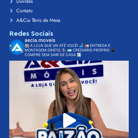
Dúvidas
Contato
A&Cia Tênis de Mesa
Redes Sociais
aecia.moveis
🏬 A LOJA QUE VAI ATÉ VOCÊ! 🛋️
🚛 ENTREGA E
MONTAGEM GRÁTIS 👨🏽‍🔧
🪪 CREDIÁRIO PRÓPRIO
📱
COMPRE SEM SAIR DE CASA ⤵️