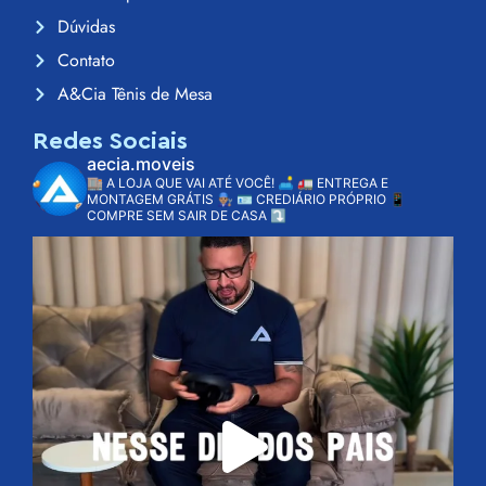
Dúvidas
Contato
A&Cia Tênis de Mesa
Redes Sociais
aecia.moveis
🏬 A LOJA QUE VAI ATÉ VOCÊ! 🛋️
🚛 ENTREGA E
MONTAGEM GRÁTIS 👨🏽‍🔧
🪪 CREDIÁRIO PRÓPRIO
📱
COMPRE SEM SAIR DE CASA ⤵️