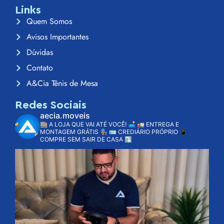
Links
Quem Somos
Avisos Importantes
Dúvidas
Contato
A&Cia Tênis de Mesa
Redes Sociais
aecia.moveis
🏬 A LOJA QUE VAI ATÉ VOCÊ! 🛋️
🚛 ENTREGA E
MONTAGEM GRÁTIS 👨🏽‍🔧
🪪 CREDIÁRIO PRÓPRIO
📱
COMPRE SEM SAIR DE CASA ⤵️