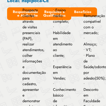
Local: Itapipoca-CE
Prospectar
• Ensino
•
Responsabilidades
Requisitos e
Benefícios
e Atribuições
Qualificações
clientes
médio
Remuneração
através
completo;
compatível
de visitas
•
com o
presenciais
Habilidade
mercado;
(PAP),
em
•
realizar
atendimento
Almoço;
atendimentos,
ao
• VT;
colher
cliente;
• Plano
informações
•
de
e
Experiência
Saúde/odont
documentação
em
por
para
Vendas;
adesão(50%);
cadastro,
•
•
apresentar
Conhecimento
Desconto
e
básico
em
demonstrar
de
Faculdade