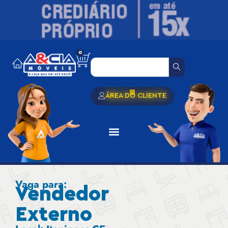
0
ÁREA DO CLIENTE
Vaga para:
Vendedor
Externo