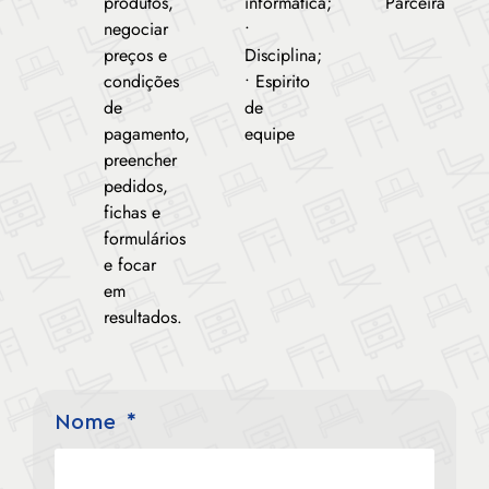
produtos,
informática;
Parceira
negociar
•
preços e
Disciplina;
condições
• Espirito
de
de
pagamento,
equipe
preencher
pedidos,
fichas e
formulários
e focar
em
resultados.
Nome