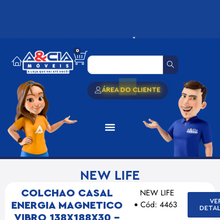
0
ÁREA DO CLIENTE
NEW LIFE
NEW LIFE
COLCHAO CASAL
VE
Cód: 4463
ENERGIA MAGNETICO
DETA
VIBRO 138X188X30 –