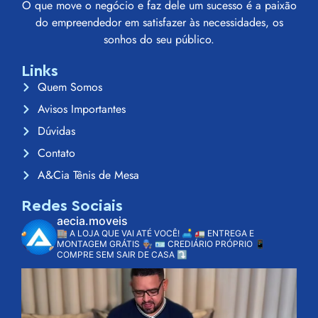
O que move o negócio e faz dele um sucesso é a paixão
do empreendedor em satisfazer às necessidades, os
sonhos do seu público.
Links
Quem Somos
Avisos Importantes
Dúvidas
Contato
A&Cia Tênis de Mesa
Redes Sociais
aecia.moveis
🏬 A LOJA QUE VAI ATÉ VOCÊ! 🛋️
🚛 ENTREGA E
MONTAGEM GRÁTIS 👨🏽‍🔧
🪪 CREDIÁRIO PRÓPRIO
📱
COMPRE SEM SAIR DE CASA ⤵️