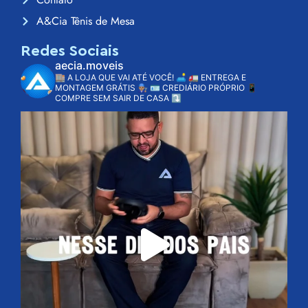
A&Cia Tênis de Mesa
Redes Sociais
aecia.moveis
🏬 A LOJA QUE VAI ATÉ VOCÊ! 🛋️
🚛 ENTREGA E
MONTAGEM GRÁTIS 👨🏽‍🔧
🪪 CREDIÁRIO PRÓPRIO
📱
COMPRE SEM SAIR DE CASA ⤵️