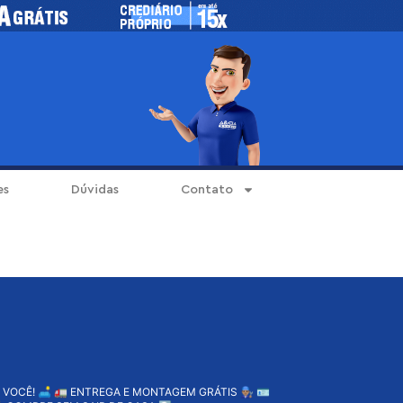
es
Dúvidas
Contato
 VOCÊ! 🛋️
🚛 ENTREGA E MONTAGEM GRÁTIS 👨🏽‍🔧
🪪