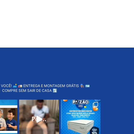
 VOCÊ! 🛋️
🚛 ENTREGA E MONTAGEM GRÁTIS 👨🏽‍🔧
🪪
 COMPRE SEM SAIR DE CASA ⤵️