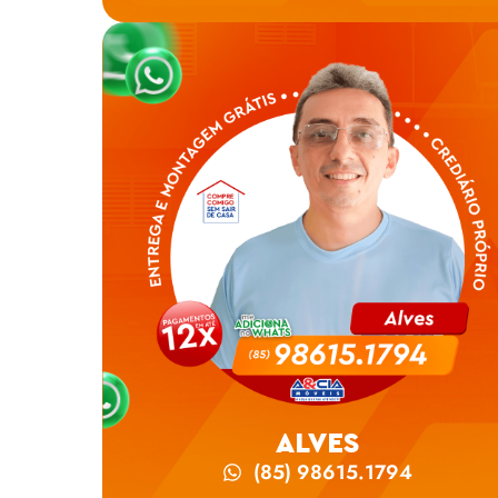
ALVES
(85) 98615.1794