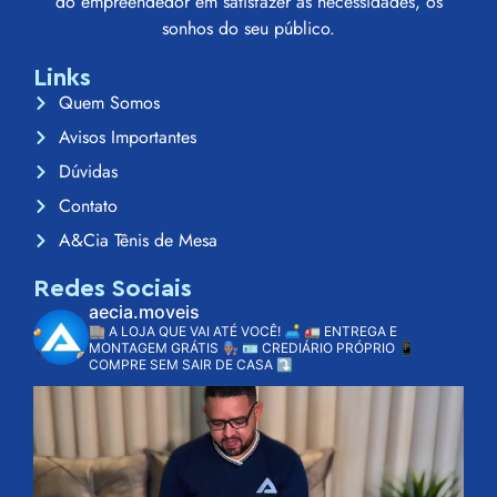
do empreendedor em satisfazer às necessidades, os
sonhos do seu público.
Links
Quem Somos
Avisos Importantes
Dúvidas
Contato
A&Cia Tênis de Mesa
Redes Sociais
aecia.moveis
🏬 A LOJA QUE VAI ATÉ VOCÊ! 🛋️
🚛 ENTREGA E
MONTAGEM GRÁTIS 👨🏽‍🔧
🪪 CREDIÁRIO PRÓPRIO
📱
COMPRE SEM SAIR DE CASA ⤵️