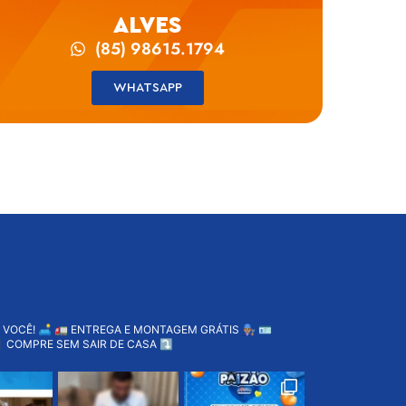
ALVES
(85) 98615.1794
WHATSAPP
 VOCÊ! 🛋️
🚛 ENTREGA E MONTAGEM GRÁTIS 👨🏽‍🔧
🪪
 COMPRE SEM SAIR DE CASA ⤵️