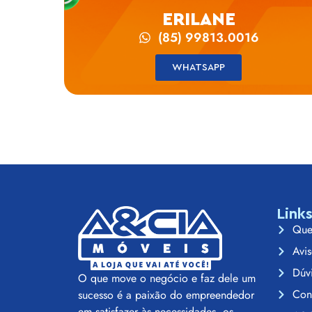
ERILANE
(85) 99813.0016
WHATSAPP
Link
Que
Avis
Dúv
O que move o negócio e faz dele um
Con
sucesso é a paixão do empreendedor
em satisfazer às necessidades, os