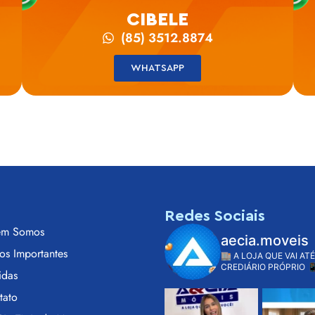
CIBELE
(85) 3512.8874
WHATSAPP
s
Redes Sociais
m Somos
aecia.moveis
os Importantes
🏬 A LOJA QUE VAI ATÉ
CREDIÁRIO PRÓPRIO

idas
tato