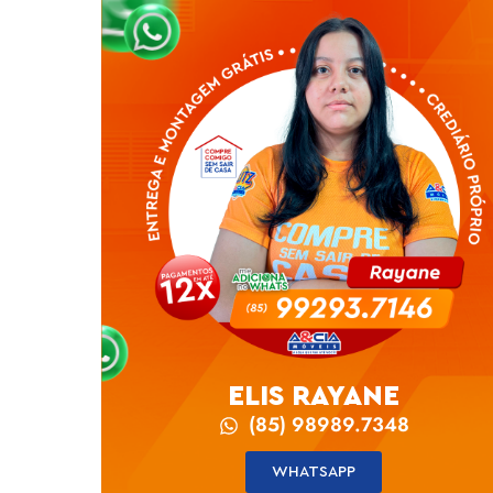
ELIS RAYANE
(85) 98989.7348
WHATSAPP