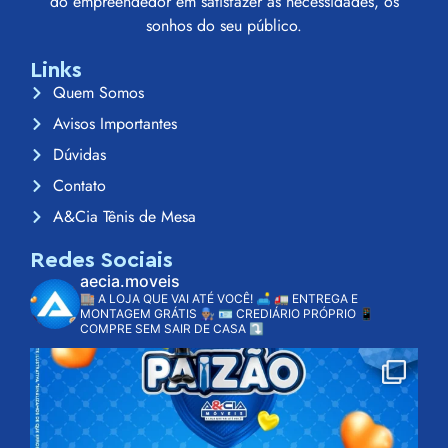
do empreendedor em satisfazer às necessidades, os
sonhos do seu público.
Links
Quem Somos
Avisos Importantes
Dúvidas
Contato
A&Cia Tênis de Mesa
Redes Sociais
aecia.moveis
🏬 A LOJA QUE VAI ATÉ VOCÊ! 🛋️
🚛 ENTREGA E
MONTAGEM GRÁTIS 👨🏽‍🔧
🪪 CREDIÁRIO PRÓPRIO
📱
COMPRE SEM SAIR DE CASA ⤵️