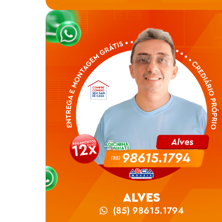
ALVES
(85) 98615.1794