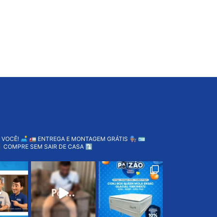
 VOCÊ! 🛋️
🚛 ENTREGA E MONTAGEM GRÁTIS 👨🏽‍🔧
🪪
 COMPRE SEM SAIR DE CASA ⤵️