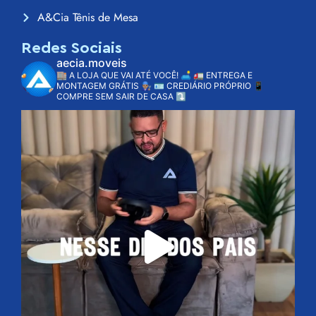
A&Cia Tênis de Mesa
Redes Sociais
aecia.moveis
🏬 A LOJA QUE VAI ATÉ VOCÊ! 🛋️
🚛 ENTREGA E
MONTAGEM GRÁTIS 👨🏽‍🔧
🪪 CREDIÁRIO PRÓPRIO
📱
COMPRE SEM SAIR DE CASA ⤵️