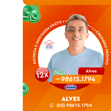
ALVES
(85) 98615.1794