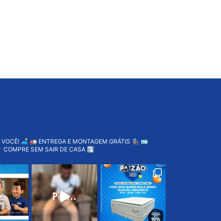
 VOCÊ! 🛋️
🚛 ENTREGA E MONTAGEM GRÁTIS 👨🏽‍🔧
🪪
 COMPRE SEM SAIR DE CASA ⤵️