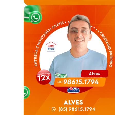
ALVES
(85) 98615.1794