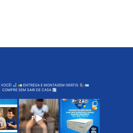
 VOCÊ! 🛋️
🚛 ENTREGA E MONTAGEM GRÁTIS 👨🏽‍🔧
🪪
 COMPRE SEM SAIR DE CASA ⤵️