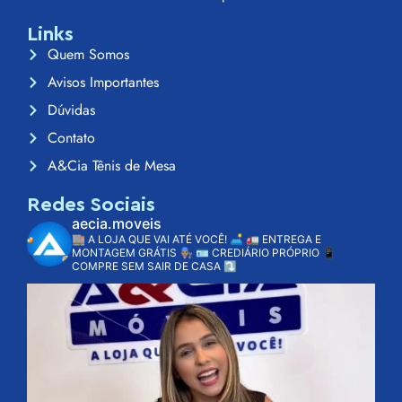
Links
Quem Somos
Avisos Importantes
Dúvidas
Contato
A&Cia Tênis de Mesa
Redes Sociais
aecia.moveis
🏬 A LOJA QUE VAI ATÉ VOCÊ! 🛋️
🚛 ENTREGA E
MONTAGEM GRÁTIS 👨🏽‍🔧
🪪 CREDIÁRIO PRÓPRIO
📱
COMPRE SEM SAIR DE CASA ⤵️