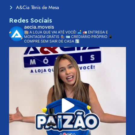
A&Cia Tênis de Mesa
Redes Sociais
aecia.moveis
🏬 A LOJA QUE VAI ATÉ VOCÊ! 🛋️
🚛 ENTREGA E
MONTAGEM GRÁTIS 👨🏽‍🔧
🪪 CREDIÁRIO PRÓPRIO
📱
COMPRE SEM SAIR DE CASA ⤵️