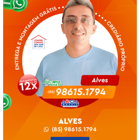
ALVES
(85) 98615.1794