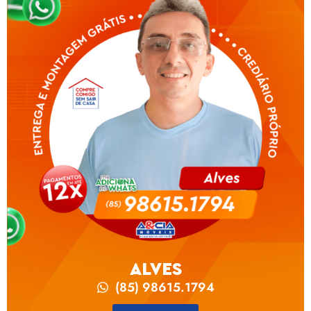
ALVES
(85) 98615.1794