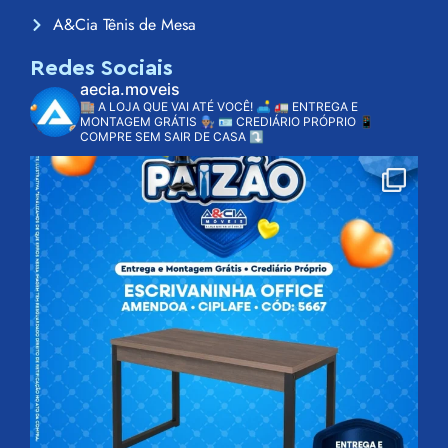
A&Cia Tênis de Mesa
Redes Sociais
aecia.moveis
🏬 A LOJA QUE VAI ATÉ VOCÊ! 🛋️
🚛 ENTREGA E
MONTAGEM GRÁTIS 👨🏽‍🔧
🪪 CREDIÁRIO PRÓPRIO
📱
COMPRE SEM SAIR DE CASA ⤵️