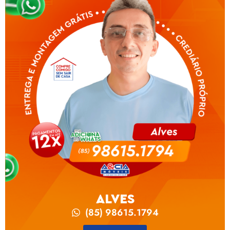
ALVES
(85) 98615.1794