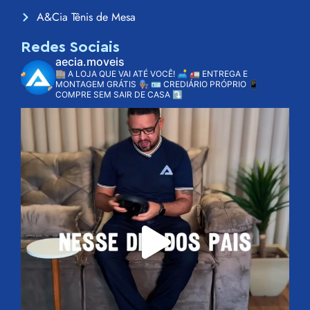
A&Cia Tênis de Mesa
Redes Sociais
aecia.moveis
🏬 A LOJA QUE VAI ATÉ VOCÊ! 🛋️
🚛 ENTREGA E
MONTAGEM GRÁTIS 👨🏽‍🔧
🪪 CREDIÁRIO PRÓPRIO
📱
COMPRE SEM SAIR DE CASA ⤵️