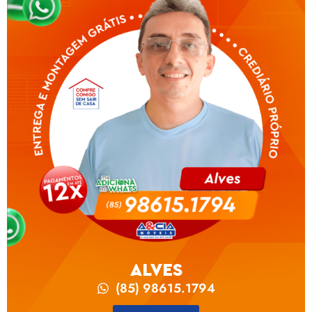
ALVES
(85) 98615.1794