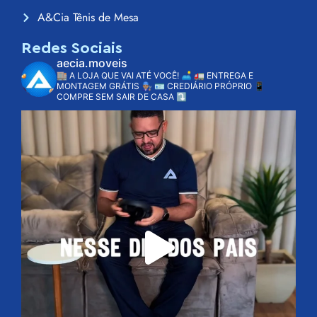
A&Cia Tênis de Mesa
Redes Sociais
aecia.moveis
🏬 A LOJA QUE VAI ATÉ VOCÊ! 🛋️
🚛 ENTREGA E
MONTAGEM GRÁTIS 👨🏽‍🔧
🪪 CREDIÁRIO PRÓPRIO
📱
COMPRE SEM SAIR DE CASA ⤵️