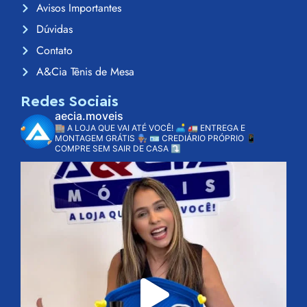
Avisos Importantes
Dúvidas
Contato
A&Cia Tênis de Mesa
Redes Sociais
aecia.moveis
🏬 A LOJA QUE VAI ATÉ VOCÊ! 🛋️
🚛 ENTREGA E
MONTAGEM GRÁTIS 👨🏽‍🔧
🪪 CREDIÁRIO PRÓPRIO
📱
COMPRE SEM SAIR DE CASA ⤵️