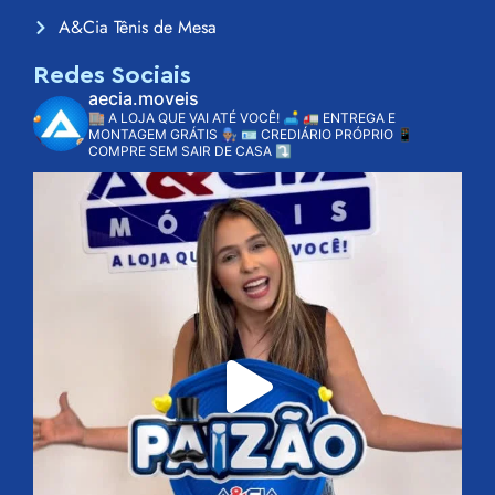
A&Cia Tênis de Mesa
Redes Sociais
aecia.moveis
🏬 A LOJA QUE VAI ATÉ VOCÊ! 🛋️
🚛 ENTREGA E
MONTAGEM GRÁTIS 👨🏽‍🔧
🪪 CREDIÁRIO PRÓPRIO
📱
COMPRE SEM SAIR DE CASA ⤵️