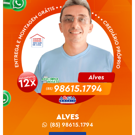
ALVES
(85) 98615.1794