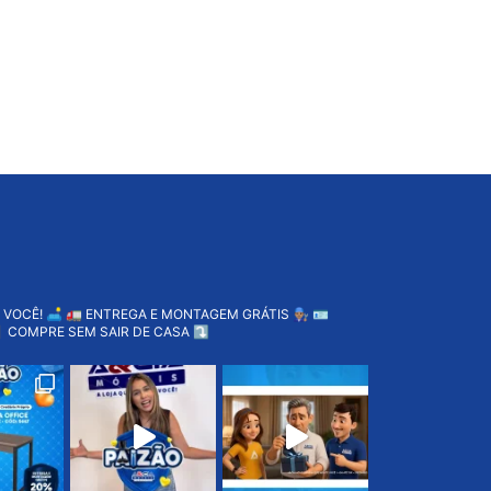
 VOCÊ! 🛋️
🚛 ENTREGA E MONTAGEM GRÁTIS 👨🏽‍🔧
🪪
 COMPRE SEM SAIR DE CASA ⤵️