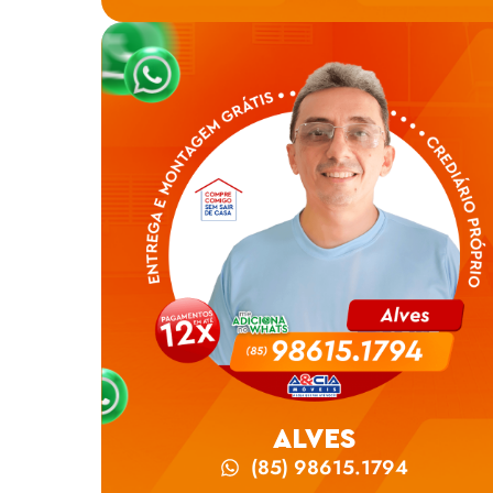
ALVES
(85) 98615.1794