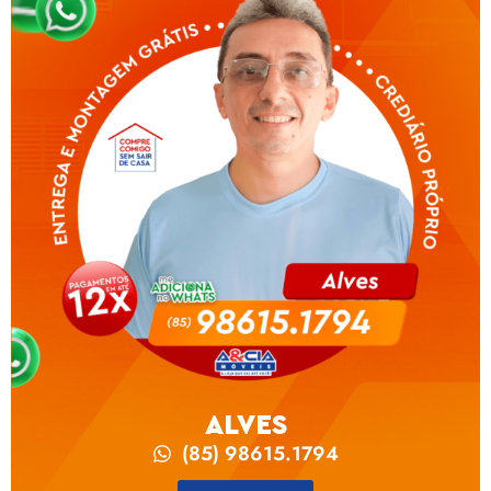
ALVES
(85) 98615.1794