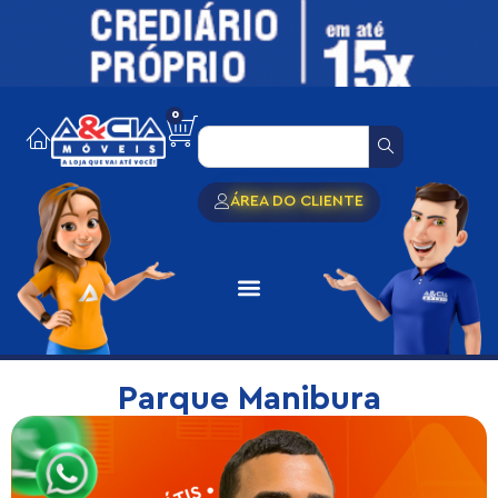
0
ÁREA DO CLIENTE
Parque Manibura