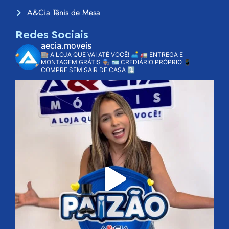
A&Cia Tênis de Mesa
Redes Sociais
aecia.moveis
🏬 A LOJA QUE VAI ATÉ VOCÊ! 🛋️
🚛 ENTREGA E
MONTAGEM GRÁTIS 👨🏽‍🔧
🪪 CREDIÁRIO PRÓPRIO
📱
COMPRE SEM SAIR DE CASA ⤵️